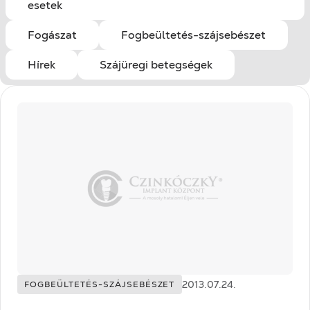
esetek
Fogászat
Fogbeültetés-szájsebészet
Hírek
Szájüregi betegségek
Kategóriák:
Közzétéve:
2013.07.24.
FOGBEÜLTETÉS-SZÁJSEBÉSZET