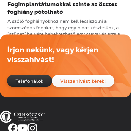
Fogimplantátumokkal szinte az összes
foghiány pótolható
A szóló foghiányokhoz nem kell lecsiszolni a
szomszédos fogakat, hogy egy hidat készítsünk, a
“szünet” helyére behelyezhető egy csavar és arra a
mű fog. –Több...
Írjon nekünk, vagy kérjen
Tovább olvasom
visszahívást!
Telefonálok
Visszahívást kérek!