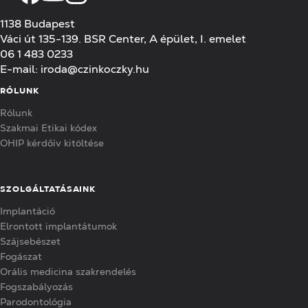
1138 Budapest
Váci út 135-139. BSR Center, A épület, I. emelet
06 1 483 0233
E-mail:
iroda@czinkoczky.hu
RÓLUNK
Rólunk
Szakmai Etikai kódex
OHIP kérdőív kitöltése
SZOLGÁLTATÁSAINK
Implantáció
Elrontott implantátumok
Szájsebészet
Fogászat
Orális medicina szakrendelés
Fogszabályozás
Parodontológia