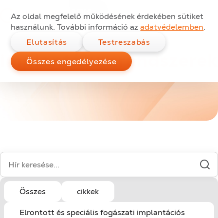
Ugrás a tartalomra
Az oldal megfelelő működésének érdekében sütiket
használunk. További információ az
adatvédelemben
.
Elutasítás
Testreszabás
implantátumrendszerek
Összes engedélyezése
Search for:
Összes
cikkek
Elrontott és speciális fogászati implantációs