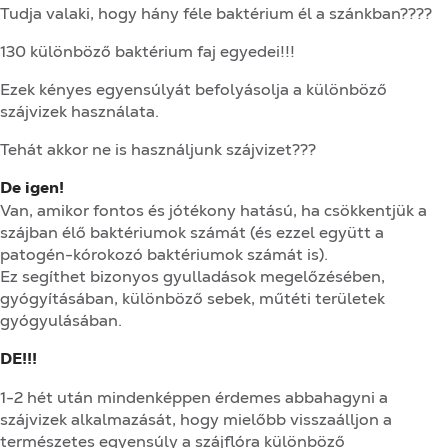
Tudja valaki, hogy hány féle baktérium él a szánkban????
130 különböző baktérium faj egyedei!!!
Ezek kényes egyensúlyát befolyásolja a különböző
szájvizek használata.
Tehát akkor ne is használjunk szájvizet???
De igen!
Van, amikor fontos és jótékony hatású, ha csökkentjük a
szájban élő baktériumok számát (és ezzel együtt a
patogén-kórokozó baktériumok számát is).
Ez segíthet bizonyos gyulladások megelőzésében,
gyógyításában, különböző sebek, műtéti területek
gyógyulásában.
DE!!!
1-2 hét után mindenképpen érdemes abbahagyni a
szájvizek alkalmazását, hogy mielőbb visszaálljon a
természetes egyensúly a szájflóra különböző