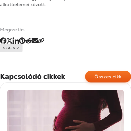
alkotóelemei között.
Megosztás
Címkék:
SZÁJVÍZ
Kapcsolódó cikkek
Összes cikk