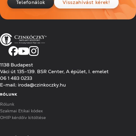
Telefonálok
Visszahívást kérek!
1138 Budapest
Váci út 135-139. BSR Center, A épület, I. emelet
06 1 483 0233
E-mail:
iroda@czinkoczky.hu
RÓLUNK
Rólunk
Szakmai Etikai kódex
OHIP kérdőív kitöltése