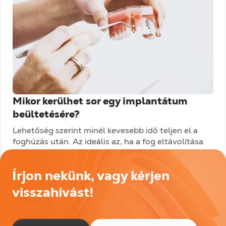
Mikor kerülhet sor egy implantátum
beültetésére?
Lehetőség szerint minél kevesebb idő teljen el a
foghúzás után. Az ideális az, ha a fog eltávolítása
és az implantátum beültetése egy ülésben,
egyazon beavatkozással...
Írjon nekünk, vagy kérjen
Tovább olvasom
visszahívást!