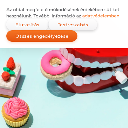
Szájvizek mindennapos
Ugrás a tartalomra
Az oldal megfelelő működésének érdekében sütiket
használatra?
használunk. További információ az
adatvédelemben
.
Elutasítás
Testreszabás
Összes engedélyezése
Kategóriák:
Közzétéve:
2019.03.10.
CIKKEK