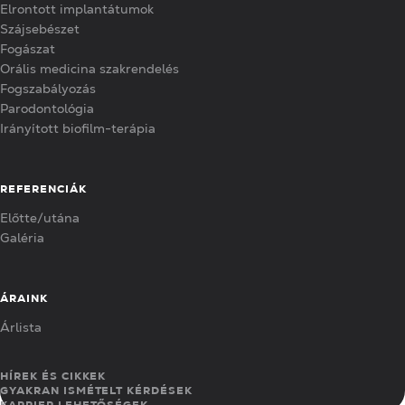
Elrontott implantátumok
Szájsebészet
Fogászat
Orális medicina szakrendelés
Fogszabályozás
Parodontológia
Irányított biofilm-terápia
REFERENCIÁK
Előtte/utána
Galéria
ÁRAINK
Árlista
HÍREK ÉS CIKKEK
GYAKRAN ISMÉTELT KÉRDÉSEK
KARRIER LEHETŐSÉGEK