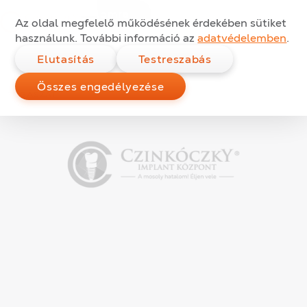
Mire jó a fogköztisztító
Ugrás a tartalomra
Az oldal megfelelő működésének érdekében sütiket
kefe?
használunk. További információ az
adatvédelemben
.
Elutasítás
Testreszabás
Összes engedélyezése
Kategóriák:
Közzétéve:
2015.04.08.
FOGÁSZAT