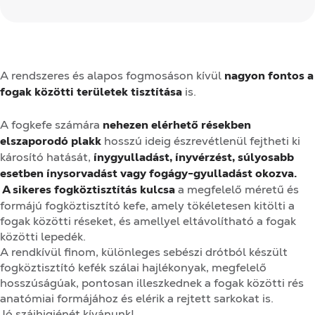
A rendszeres és alapos fogmosáson kívül
nagyon fontos a
fogak közötti területek tisztítása
is.
A fogkefe számára
nehezen elérhető résekben
elszaporodó plakk
hosszú ideig észrevétlenül fejtheti ki
károsító hatását,
ínygyulladást, ínyvérzést, súlyosabb
esetben ínysorvadást vagy fogágy-gyulladást okozva.
A sikeres fogköztisztítás kulcsa
a megfelelő méretű és
formájú fogköztisztító kefe, amely tökéletesen kitölti a
fogak közötti réseket, és amellyel eltávolítható a fogak
közötti lepedék.
A rendkívül finom, különleges sebészi drótból készült
fogköztisztító kefék szálai hajlékonyak, megfelelő
hosszúságúak, pontosan illeszkednek a fogak közötti rés
anatómiai formájához és elérik a rejtett sarkokat is.
Jó szájhigiénét kívánunk!