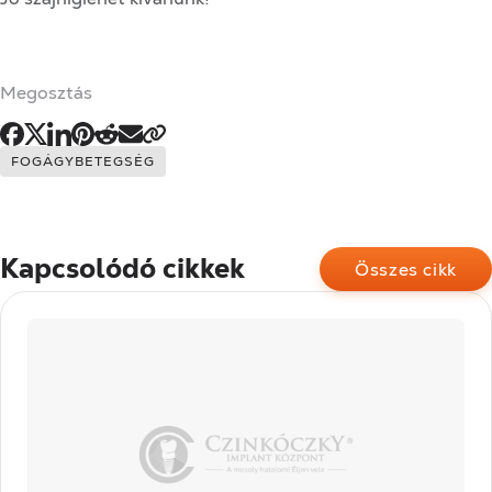
Megosztás
Címkék:
FOGÁGYBETEGSÉG
Kapcsolódó cikkek
Összes cikk