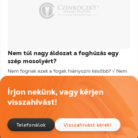
Nem túl nagy áldozat a foghúzás egy
szép mosolyért?
Nem fognak ezek a fogak hiányozni később? √ Nem
kell attól félni, hogy a foghúzás miatt súlyos árat
kell fizetni egy szép mosolyért. Ez a...
Írjon nekünk, vagy kérjen
Tovább olvasom
visszahívást!
Telefonálok
Visszahívást kérek!