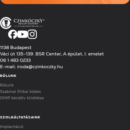
1138 Budapest
Váci út 135-139. BSR Center, A épület, I. emelet
06 1 483 0233
E-mail:
iroda@czinkoczky.hu
RÓLUNK
Rólunk
Szakmai Etikai kódex
OHIP kérdőív kitöltése
SZOLGÁLTATÁSAINK
Implantáció