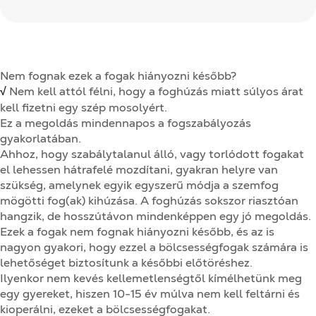
Nem fognak ezek a fogak hiányozni később?
√
Nem kell attól félni, hogy a foghúzás miatt súlyos árat
kell fizetni egy szép mosolyért.
Ez a megoldás mindennapos a fogszabályozás
gyakorlatában.
Ahhoz, hogy szabálytalanul álló, vagy torlódott fogakat
el lehessen hátrafelé mozdítani, gyakran helyre van
szükség, amelynek egyik egyszerű módja a szemfog
mögötti fog(ak) kihúzása. A foghúzás sokszor riasztóan
hangzik, de hosszútávon mindenképpen egy jó megoldás.
Ezek a fogak nem fognak hiányozni később, és az is
nagyon gyakori, hogy ezzel a bölcsességfogak számára is
lehetőséget biztosítunk a későbbi előtöréshez.
Ilyenkor nem kevés kellemetlenségtől kímélhetünk meg
egy gyereket, hiszen 10-15 év múlva nem kell feltárni és
kioperálni, ezeket a bölcsességfogakat.