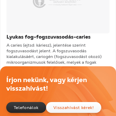
Lyukas fog-fogszuvasodás-caries
A caries (ejtsd: káriesz), jelentése szerint
fogszuvasodást jelent. A fogszuvasodás
kialakulásáért, cariogén (fogszuvasodást okozó)
mikroorganizmusok felelősek, melyek a fogak
keményszöveteinek kioldódását okozzák. A
folyamat nagyon...
Írjon nekünk, vagy kérjen
Tovább olvasom
visszahívást!
Telefonálok
Visszahívást kérek!