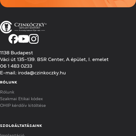
1138 Budapest
Váci út 135-139. BSR Center, A épület, I. emelet
06 1 483 0233
E-mail:
iroda@czinkoczky.hu
RÓLUNK
Rólunk
Szakmai Etikai kódex
OHIP kérdőív kitöltése
SZOLGÁLTATÁSAINK
Implantáció