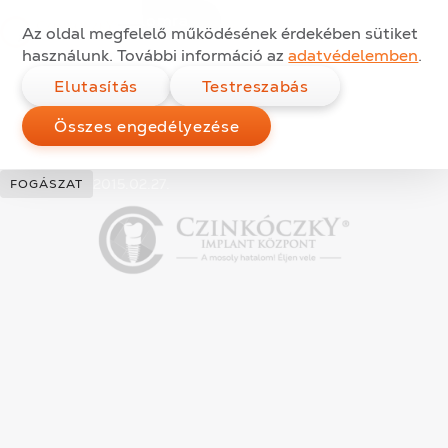
Nem túl nagy áldozat a
Ugrás a tartalomra
Az oldal megfelelő működésének érdekében sütiket
foghúzás egy szép
használunk. További információ az
adatvédelemben
.
Elutasítás
Testreszabás
mosolyért?
Összes engedélyezése
Kategóriák:
Közzétéve:
2015.02.27.
FOGÁSZAT