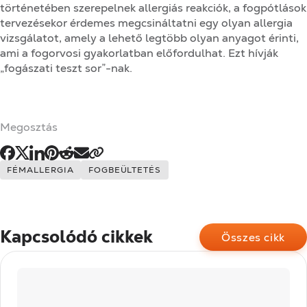
történetében szerepelnek allergiás reakciók, a fogpótlások
tervezésekor érdemes megcsináltatni egy olyan allergia
vizsgálatot, amely a lehető legtöbb olyan anyagot érinti,
ami a fogorvosi gyakorlatban előfordulhat. Ezt hívják
„fogászati teszt sor”-nak.
Megosztás
Címkék:
FÉMALLERGIA
FOGBEÜLTETÉS
Kapcsolódó cikkek
Összes cikk