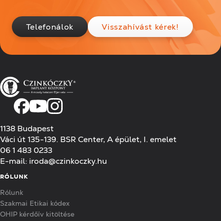
Telefonálok
Visszahívást kérek!
1138 Budapest
Váci út 135-139. BSR Center, A épület, I. emelet
06 1 483 0233
E-mail:
iroda@czinkoczky.hu
RÓLUNK
Rólunk
Szakmai Etikai kódex
OHIP kérdőív kitöltése