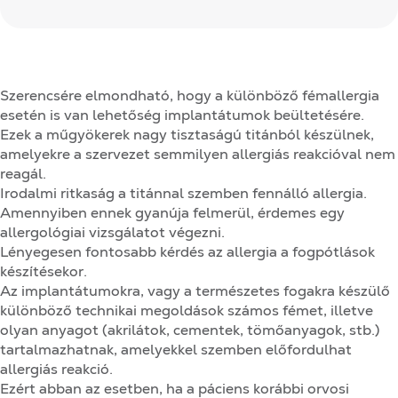
Szerencsére elmondható, hogy a különböző fémallergia
esetén is van lehetőség implantátumok beültetésére.
Ezek a műgyökerek nagy tisztaságú titánból készülnek,
amelyekre a szervezet semmilyen allergiás reakcióval nem
reagál.
Irodalmi ritkaság a titánnal szemben fennálló allergia.
Amennyiben ennek gyanúja felmerül, érdemes egy
allergológiai vizsgálatot végezni.
Lényegesen fontosabb kérdés az allergia a fogpótlások
készítésekor.
Az implantátumokra, vagy a természetes fogakra készülő
különböző technikai megoldások számos fémet, illetve
olyan anyagot (akrilátok, cementek, tömőanyagok, stb.)
tartalmazhatnak, amelyekkel szemben előfordulhat
allergiás reakció.
Ezért abban az esetben, ha a páciens korábbi orvosi