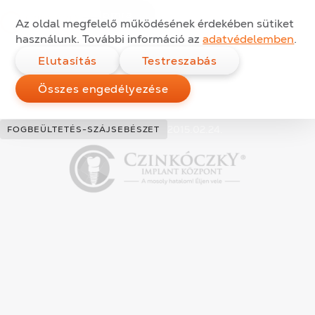
Fémallergia esetén is
Ugrás a tartalomra
Az oldal megfelelő működésének érdekében sütiket
beültethetnek nekem
használunk. További információ az
adatvédelemben
.
Elutasítás
Testreszabás
implantátumot?
Összes engedélyezése
Kategóriák:
Közzétéve:
2015.02.24.
FOGBEÜLTETÉS-SZÁJSEBÉSZET