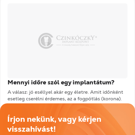
Mennyi időre szól egy implantátum?
A válasz: jó eséllyel akár egy életre. Amit időnként
esetleg cserélni érdemes, az a fogpótlás (korona).
Bemutatott esetünk több mint 10 évvel ezelőtt a
nagymetszők...
Írjon nekünk, vagy kérjen
Tovább olvasom
visszahívást!