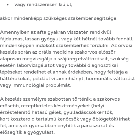
vagy rendszeresen kiújul,
akkor mindenképp szükséges szakember segítsége.
Amennyiben az afta gyakran visszatér, rendkívül
fájdalmas, lassan gyógyul vagy két hétnél tovább fennáll,
mindenképpen indokolt szakemberhez fordulni. Az orvosi
kezelés során az orális medicina szakorvos először
alaposan megvizsgálja a szájüreg elváltozásait, szükség
esetén laborvizsgálatot vagy további diagnosztikai
lépéseket rendelhet el annak érdekében, hogy feltárja a
háttérokokat, például vitaminhiányt, hormonális változást
vagy immunológiai problémát.
A kezelés személyre szabottan történik: a szakorvos
erősebb, receptköteles készítményeket (helyi
érzéstelenítő hatású gélek, gyulladáscsökkentők,
kortikoszteroid tartalmú kenőcsök vagy öblögetők) írhat
fel, amelyek gyorsabban enyhítik a panaszokat és
elősegítik a gyógyulást.