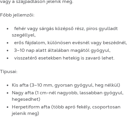
vagy a szájpadláson jelenik meg.
Főbb jellemzői:
fehér vagy sárgás középső rész, piros gyulladt
szegéllyel,
erős fájdalom, különösen evésnél vagy beszédnél,
3–10 nap alatt általában magától gyógyul,
visszatérő esetekben hetekig is zavaró lehet.
Típusai:
Kis afta (3–10 mm, gyorsan gyógyul, heg nélkül)
Nagy afta (1 cm-nél nagyobb, lassabban gyógyul,
hegesedhet)
Herpetiform afta (több apró fekély, csoportosan
jelenik meg)