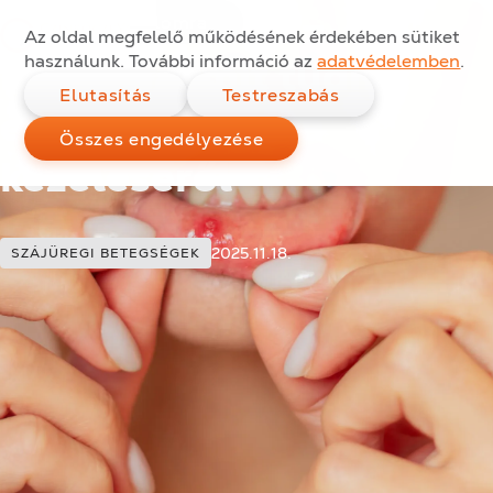
Afta a szájban –
Ugrás a tartalomra
Az oldal megfelelő működésének érdekében sütiket
minden, amit tudni
használunk. További információ az
adatvédelemben
.
Elutasítás
Testreszabás
érdemes az afta
Összes engedélyezése
kezeléséről
Kategóriák:
Közzétéve:
2025.11.18.
SZÁJÜREGI BETEGSÉGEK