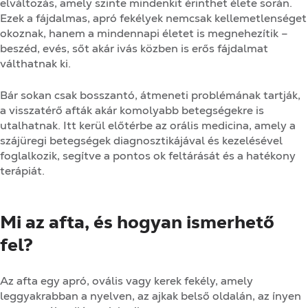
elváltozás, amely szinte mindenkit érinthet élete során.
Ezek a fájdalmas, apró fekélyek nemcsak kellemetlenséget
okoznak, hanem a mindennapi életet is megnehezítik –
beszéd, evés, sőt akár ivás közben is erős fájdalmat
válthatnak ki.
Bár sokan csak bosszantó, átmeneti problémának tartják,
a visszatérő afták akár komolyabb betegségekre is
utalhatnak. Itt kerül előtérbe az orális medicina, amely a
szájüregi betegségek diagnosztikájával és kezelésével
foglalkozik, segítve a pontos ok feltárását és a hatékony
terápiát.
Mi az afta, és hogyan ismerhető
fel?
Az afta egy apró, ovális vagy kerek fekély, amely
leggyakrabban a nyelven, az ajkak belső oldalán, az ínyen