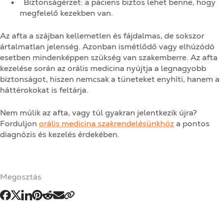
Biztonságérzet: a páciens biztos lehet benne, hogy
megfelelő kezekben van.
Az afta a szájban kellemetlen és fájdalmas, de sokszor
ártalmatlan jelenség. Azonban ismétlődő vagy elhúzódó
esetben mindenképpen szükség van szakemberre. Az afta
kezelése során az orális medicina nyújtja a legnagyobb
biztonságot, hiszen nemcsak a tüneteket enyhíti, hanem a
háttérokokat is feltárja.
Nem múlik az
afta
, vagy túl gyakran jelentkezik újra?
Forduljon
orális medicina szakrendelésünkhöz
a pontos
diagnózis és kezelés érdekében.
Megosztás