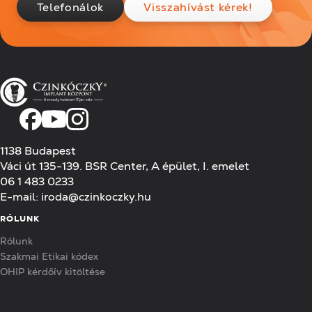
Telefonálok
Visszahívást kérek!
1138 Budapest
Váci út 135-139. BSR Center, A épület, I. emelet
06 1 483 0233
E-mail:
iroda@czinkoczky.hu
RÓLUNK
Rólunk
Szakmai Etikai kódex
OHIP kérdőív kitöltése