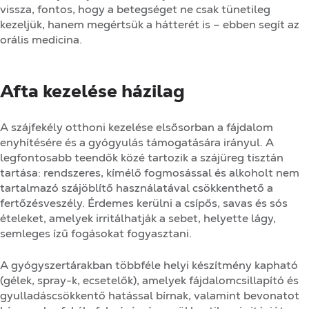
vissza, fontos, hogy a betegséget ne csak tünetileg
kezeljük, hanem megértsük a hátterét is – ebben segít az
orális medicina.
Afta kezelése házilag
A szájfekély otthoni kezelése elsősorban a fájdalom
enyhítésére és a gyógyulás támogatására irányul. A
legfontosabb teendők közé tartozik a szájüreg tisztán
tartása: rendszeres, kímélő fogmosással és alkoholt nem
tartalmazó szájöblítő használatával csökkenthető a
fertőzésveszély. Érdemes kerülni a csípős, savas és sós
ételeket, amelyek irritálhatják a sebet, helyette lágy,
semleges ízű fogásokat fogyasztani.
A gyógyszertárakban többféle helyi készítmény kapható
(gélek, spray-k, ecsetelők), amelyek fájdalomcsillapító és
gyulladáscsökkentő hatással bírnak, valamint bevonatot