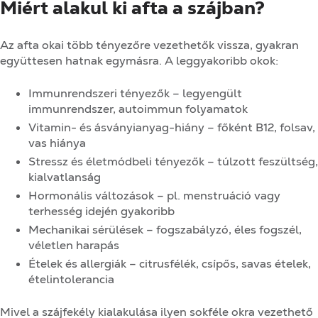
Miért alakul ki afta a szájban?
Az afta okai több tényezőre vezethetők vissza, gyakran
együttesen hatnak egymásra. A leggyakoribb okok:
Immunrendszeri tényezők – legyengült
immunrendszer, autoimmun folyamatok
Vitamin- és ásványianyag-hiány – főként B12, folsav,
vas hiánya
Stressz és életmódbeli tényezők – túlzott feszültség,
kialvatlanság
Hormonális változások – pl. menstruáció vagy
terhesség idején gyakoribb
Mechanikai sérülések – fogszabályzó, éles fogszél,
véletlen harapás
Ételek és allergiák – citrusfélék, csípős, savas ételek,
ételintolerancia
Mivel a szájfekély kialakulása ilyen sokféle okra vezethető