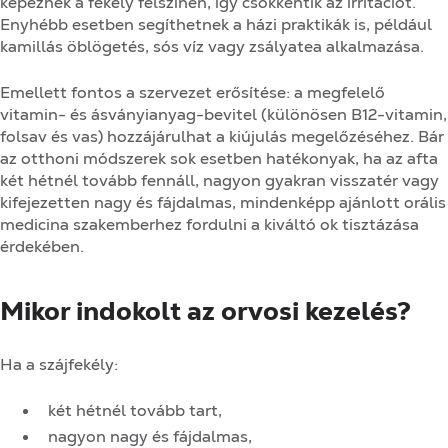
képeznek a fekély felszínén, így csökkentik az irritációt.
Enyhébb esetben segíthetnek a házi praktikák is, például
kamillás öblögetés, sós víz vagy zsályatea alkalmazása.
Emellett fontos a szervezet erősítése: a megfelelő
vitamin- és ásványianyag-bevitel (különösen B12-vitamin,
folsav és vas) hozzájárulhat a kiújulás megelőzéséhez. Bár
az otthoni módszerek sok esetben hatékonyak, ha az afta
két hétnél tovább fennáll, nagyon gyakran visszatér vagy
kifejezetten nagy és fájdalmas, mindenképp ajánlott orális
medicina szakemberhez fordulni a kiváltó ok tisztázása
érdekében.
Mikor indokolt az orvosi kezelés?
Ha a szájfekély:
két hétnél tovább tart,
nagyon nagy és fájdalmas,