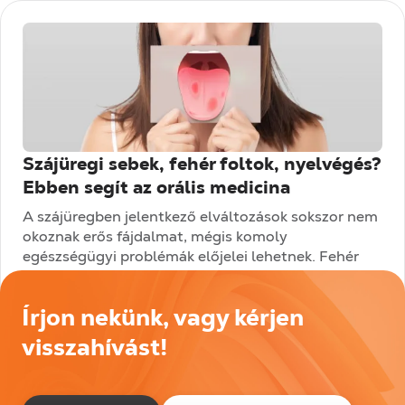
Szájüregi sebek, fehér foltok, nyelvégés?
Ebben segít az orális medicina
A szájüregben jelentkező elváltozások sokszor nem
okoznak erős fájdalmat, mégis komoly
egészségügyi problémák előjelei lehetnek. Fehér
vagy piros foltok, visszatérő afták, égő nyelv vagy
lassan...
Írjon nekünk, vagy kérjen
Tovább olvasom
visszahívást!