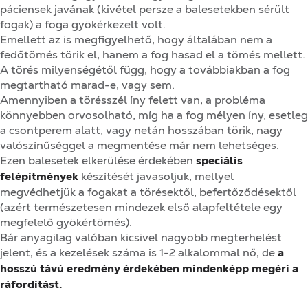
páciensek javának (kivétel persze a balesetekben sérült
fogak) a foga gyökérkezelt volt.
Emellett az is megfigyelhető, hogy általában nem a
fedőtömés törik el, hanem a fog hasad el a tömés mellett.
A törés milyenségétől függ, hogy a továbbiakban a fog
megtartható marad-e, vagy sem.
Amennyiben a törésszél íny felett van, a probléma
könnyebben orvosolható, míg ha a fog mélyen íny, esetleg
a csontperem alatt, vagy netán hosszában törik, nagy
valószínűséggel a megmentése már nem lehetséges.
Ezen balesetek elkerülése érdekében
speciális
felépítmények
készítését javasoljuk, mellyel
megvédhetjük a fogakat a törésektől, befertőződésektől
(azért természetesen mindezek első alapfeltétele egy
megfelelő gyökértömés).
Bár anyagilag valóban kicsivel nagyobb megterhelést
jelent, és a kezelések száma is 1-2 alkalommal nő, de
a
hosszú távú eredmény érdekében mindenképp megéri a
ráfordítást.