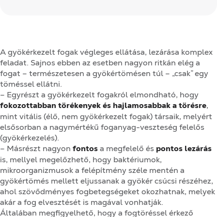
A gyökérkezelt fogak végleges ellátása, lezárása komplex
feladat. Sajnos ebben az esetben nagyon ritkán elég a
fogat – természetesen a gyökértömésen túl – „csak” egy
töméssel ellátni.
– Egyrészt a gyökérkezelt fogakról elmondható, hogy
fokozottabban törékenyek és hajlamosabbak a törésre
,
mint vitális (élő, nem gyökérkezelt fogak) társaik, melyért
elsősorban a nagymértékű foganyag-veszteség felelős
(gyökérkezelés).
– Másrészt nagyon
fontos
a megfelelő és
pontos lezárás
is, mellyel megelőzhető, hogy baktériumok,
mikroorganizmusok a felépítmény széle mentén a
gyökértömés mellett eljussanak a gyökér csúcsi részéhez,
ahol szövődményes fogbetegségeket okozhatnak, melyek
akár a fog elvesztését is magával vonhatják.
Általában megfigyelhető, hogy a fogtöréssel érkező