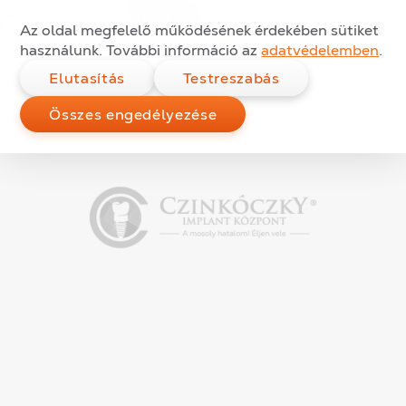
A gyökérkezelt fogak
Ugrás a tartalomra
Az oldal megfelelő működésének érdekében sütiket
végleges ellátása
használunk. További információ az
adatvédelemben
.
Elutasítás
Testreszabás
Összes engedélyezése
Kategóriák:
Közzétéve:
2013.07.25.
FOGÁSZAT