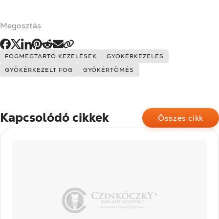
Megosztás
Címkék:
FOGMEGTARTÓ KEZELÉSEK
GYÖKÉRKEZELÉS
GYÖKÉRKEZELT FOG
GYÖKÉRTÖMÉS
Kapcsolódó cikkek
Összes cikk