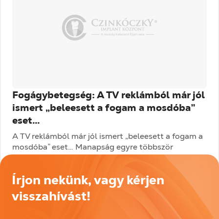
Fogágybetegség: A TV reklámból már jól
ismert „beleesett a fogam a mosdóba”
eset…
A TV reklámból már jól ismert „beleesett a fogam a
mosdóba” eset… Manapság egyre többször
találkozzunk a fogágybetegség, parodontitis
kifejezéssekkel. Ez is egy betegség? Sajnos...
Írjon nekünk, vagy kérjen
Tovább olvasom
visszahívást!