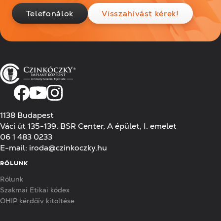
Telefonálok
Visszahívást kérek!
1138 Budapest
Váci út 135-139. BSR Center, A épület, I. emelet
06 1 483 0233
E-mail:
iroda@czinkoczky.hu
RÓLUNK
Rólunk
Szakmai Etikai kódex
OHIP kérdőív kitöltése